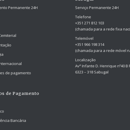
ento Permanente 24H
Serviço Permanente 24H
Telefone
+351 271 812 103
(chamada para a rede fixa naci
Cemiterial
Telemóvel
+351 966 198 314
ntação
(chamada para a rede móvel na
ia
Localização
Internacional
Avª Infante D. Henrique nº40 B 
6323 – 318 Sabugal
ades de pagamento
os de Pagamento
nco
ência Bancária