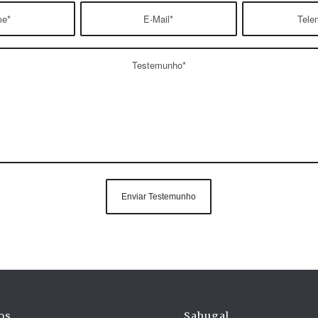
os
Sabugal