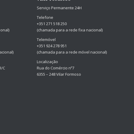
Serviço Permanente 24H
Telefone
+351 271 518 250
onal)
(chamada para a rede fixa nacional)
Telemóvel
+351 924 278 951
cional)
(chamada para a rede móvel nacional)
Localização
R/C
Rua do Comércio nº7
6355 – 248 Vilar Formoso