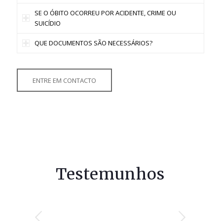
SE O ÓBITO OCORREU POR ACIDENTE, CRIME OU
SUICÍDIO
QUE DOCUMENTOS SÃO NECESSÁRIOS?
ENTRE EM CONTACTO
Testemunhos
Revelaram muita disponibilidade,
Serviço muito profissional e
Next
simpatia dos colaboradores nestes
eficiência, rapidez e simpatia.