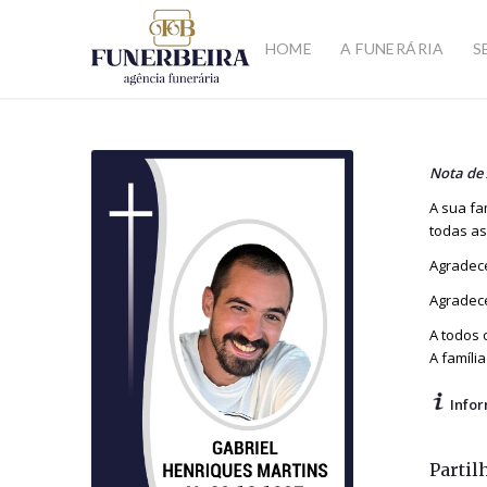
HOME
A FUNERÁRIA
S
Nota de
A sua fa
todas as
Agradece
Agradece
A todos 
A família
Infor
Partil