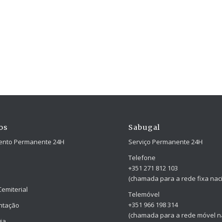
os
Sabugal
ento Permanente 24H
Serviço Permanente 24H
Telefone
+351 271 812 103
(chamada para a rede fixa naci
Cemiterial
Telemóvel
+351 966 198 314
ntação
(chamada para a rede móvel na
ia