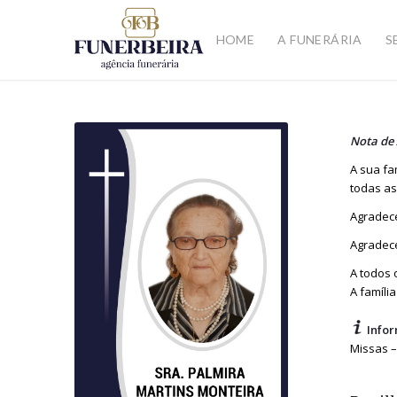
HOME
A FUNERÁRIA
S
Nota de
A sua fa
todas as
Agradece
Agradece
A todos 
A família
Infor
Missas –