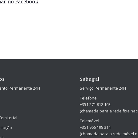
har no Facebook
os
Sabugal
ento Permanente 24H
Serviço Permanente 24H
Telefone
+351 271 812 103
(chamada para a rede fixa naci
Cemiterial
Telemóvel
+351 966 198 314
ntação
(chamada para a rede móvel na
ia