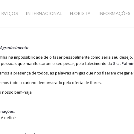
ERVIÇOS
INTERNACIONAL
FLORISTA
INFORMAÇÕES
 Agradecimento
mília na impossibilidade de o fazer pessoalmente como seria seu desejo,
 pessoas que manifestaram o seu pesar, pelo falecimento da
Sra. Palmi
mos a presença de todos, as palavras amigas que nos fizeram chegar e 
mos todo o carinho demonstrado pela oferta de flores.
o nosso bem-haja.
mações:
 A definir