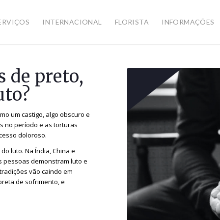
ERVIÇOS
INTERNACIONAL
FLORISTA
INFORMAÇÕES
 de preto,
uto?
mo um castigo, algo obscuro e
 no período e as torturas
cesso doloroso.
do luto. Na Índia, China e
 as pessoas demonstram luto e
 tradições vão caindo em
preta de sofrimento, e