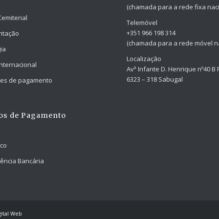
(chamada para a rede fixa naci
Cemiterial
Telemóvel
+351 966 198 314
ntação
(chamada para a rede móvel na
ia
Localização
Internacional
Avª Infante D. Henrique nº40 B 
6323 – 318 Sabugal
ades de pagamento
os de Pagamento
nco
ência Bancária
ital Web