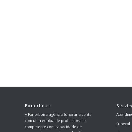
Funerbeira
Serviç
A Funerbeira agência funerária conta
Atendim
com uma equipa de profissional e
Funeral
competente com capacidade de