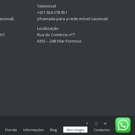
Telemóvel
+351 924 278 951
cional)
(chamada para a rede móvel nacional)
Localização
R/C
Rua do Comércio nº7
6355 – 248 Vilar Formoso
Florista
Informações
Blog
Necrologia
Contactos