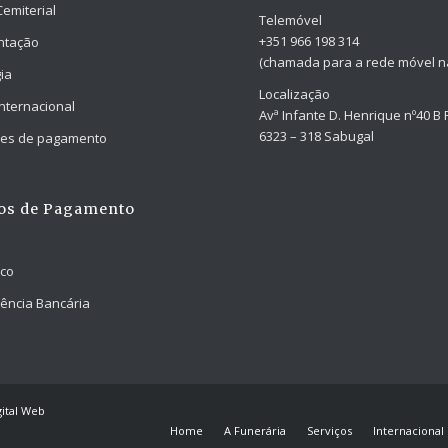
Cemiterial
Telemóvel
+351 966 198 314
ntação
(chamada para a rede móvel na
ia
Localização
Internacional
Avª Infante D. Henrique nº40 B 
6323 – 318 Sabugal
ades de pagamento
os de Pagamento
nco
ência Bancária
ital Web
Home
A Funerária
Serviços
Internacional