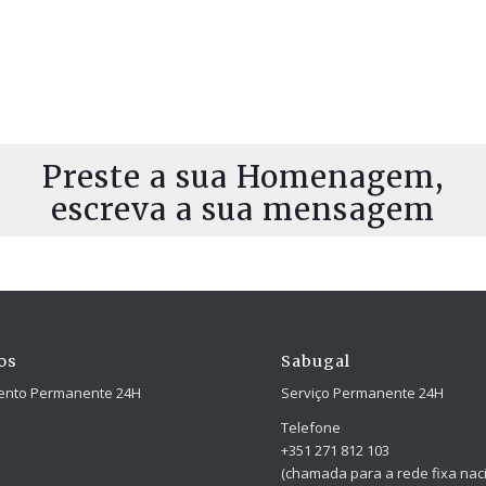
Preste a sua Homenagem,
escreva a sua mensagem
os
Sabugal
ento Permanente 24H
Serviço Permanente 24H
Telefone
+351 271 812 103
(chamada para a rede fixa naci