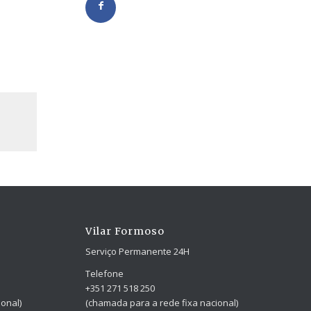
Vilar Formoso
Serviço Permanente 24H
Telefone
+351 271 518 250
onal)
(chamada para a rede fixa nacional)