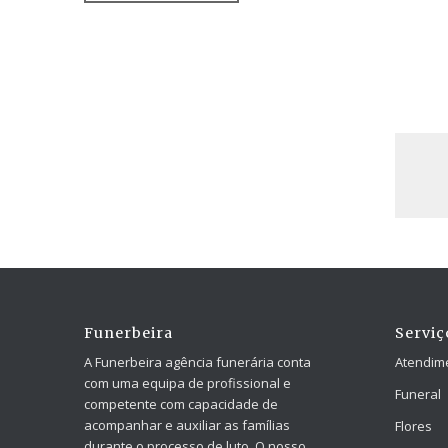
Funerbeira
Serviç
A Funerbeira agência funerária conta
Atendim
com uma equipa de profissional e
Funeral
competente com capacidade de
acompanhar e auxiliar as famílias
Flores
durante o processo de luto. O nosso