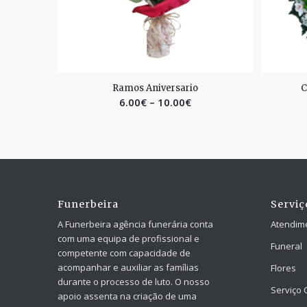
2.67
Ramos Aniversario
C
6.00
€
–
10.00
€
Funerbeira
Serviç
A Funerbeira agência funerária conta
Atendim
com uma equipa de profissional e
Funeral
competente com capacidade de
acompanhar e auxiliar as famílias
Flores
durante o processo de luto. O nosso
Serviço 
apoio assenta na criação de uma