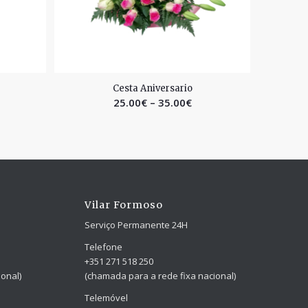
2.53
Cesta Aniversario
25.00
€
–
35.00
€
Vilar Formoso
Serviço Permanente 24H
Telefone
+351 271 518 250
onal)
(chamada para a rede fixa nacional)
Telemóvel