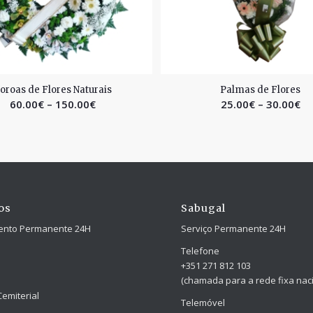
2.50
2.49
oroas de Flores Naturais
Palmas de Flores
60.00
€
–
150.00
€
25.00
€
–
30.00
€
os
Sabugal
ento Permanente 24H
Serviço Permanente 24H
Telefone
+351 271 812 103
(chamada para a rede fixa naci
Cemiterial
Telemóvel