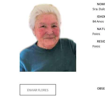
NOM
Sra. Du
IDAD
84 Anos
NATU
Foios
RESI
Foios
OBSE
ENVIAR FLORES