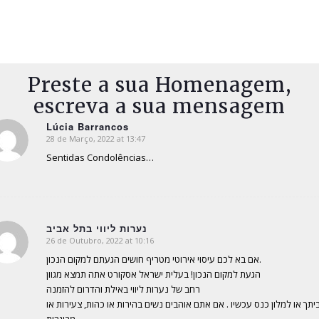
Preste a sua Homenagem,
escreva a sua mensagem
Lúcia Barrancos
28 de Março, 2022 at 13:47
says:
Sentidas Condolências…
נערות ליווי בתל אביב
26 de Outubro, 2022 at 10:16
says:
אם בא לכם עיסוי אירוטי מטריף חושים הגעתם למקום הנכון.
הגעת למקום הנכון! בעלית ישראל אסקורט אתה תמצא מגוון
רחב של נערות ליווי באילת והדרום להזמנה
יתך או למלון כנס עכשיו . אם אתם אוהבים נשים בהירות או כהות, צעירות או
מבוגרות,