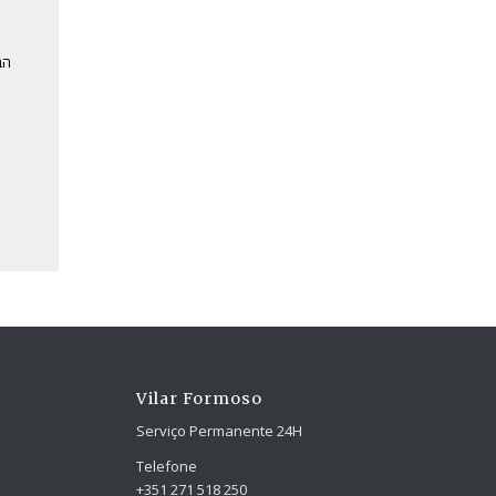
הב
Vilar Formoso
Serviço Permanente 24H
Telefone
+351 271 518 250