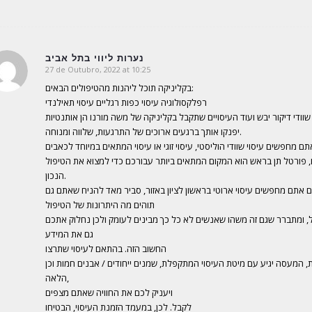
נערות ליווי בתל אביב
27 de Outubro, 2022 at 10:25
says:
בקליניקה תוכל ליהנות מהטיפולים הבאים:
רפלקסולוגיה עיסוי כפות רגליים עיסוי תאילנדי
יפנקו אותך ברגעים ארוכים של התרגעות, שלווה ומנוחה.
ם מחפשים עיסוי שוודי הוליסטי, עיסוי זוגי או עיסוי המתאים במיוחד לכאבים
, פורטל תן בראש הוא המקום המתאים ביותר עבורכם כדי למצוא את הטיפול
הנכון.
ם אתם מחפשים עיסוי ארוטי בראשון לציון באזור, סביר מאד להניח שאתם גם
תוהים מה היתרונות של הטיפול
, ומתברר שגם זה משהו שאנשים לא כל כך מבינים לעומק ולכן נחלוק אתכם
גם את המידע
החשוב הזה. בהתאם לעיסוי שתרצו
 המעסה יגיע עם מיטת העיסוי המתקפלת, שמנים ייחודים / אבנים חמות וכן
הלאה,
ויעניק לכם את החוויה שאתם מצפים
לקבל. לכן, במעמד הזמנת העיסוי, הבטיחו