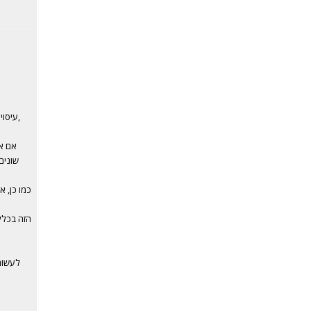
עיסוי שוודי דיקור יבש ועוד העיסויים שתקבל בקליניקה של משה מורנו הן אותנטיות,
אם את
שונים
כמו כן, א
הזה בכלל
לעשות,