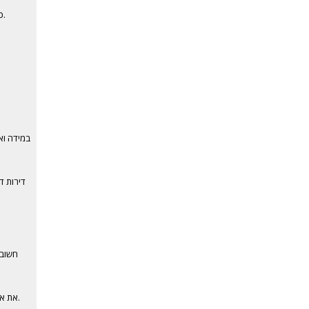
כל מה שתצטרכו לעשות זה לבחור מבין המגוון את מי שהכי מוצאת חן בעיניכם.
במידה ואי
דירות ד
חשובה
את אותה מעסה מומחה או לדבר עם אותה נערת ליווי ישירות במידה והיא עצמאית.