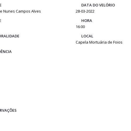
E
DATA DO VELÓRIO
lce Nunes Campos Alves
28-03-2022
E
HORA
16:00
RALIDADE
LOCAL
Capela Mortuária de Foios
DÊNCIA
RVAÇÕES