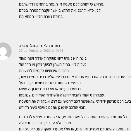
מראש כי יתואם לכם מעסה או מעסה בהתאם לדרישתכם.
לכן, כדאי לתכנן את התקציב אשר יוקצה למטרה, בטרם
בחירת נערת הליווי המתאימה.
נערות ליווי בתל אביב
27 de Outubro, 2022 at 14:21
says:
נונה היא נערת ליווי מתוקה לאללה ויפה מאוד.
נערות ליווי בהוד השרון לביתך מלון או חדר של
בחורות איכותיות סקסיות להגשמת
ל פעם בחיים. מרגיע את הגוף: אם גם אתם כמו ישראלים רבים החיים באזור,
מרגישים שהמתח ושגרת היומיום עולים על
גדותיהם, עיסוי ארוטי בהוד השרון זה משהו
שבהחלט יעזור להביא להקלה ולשחרור השרירים שנתפסו.
בעבורכם ממשק ידידותי שמאפשר לכם לחפש וגם למצוא בקלות את המעסה
הבא שלכם שיפנק אתכם בעיסוי בעיר הקודש.
כל עוד תקבעו עם המעסה בכל פעם מחדש, הרי שהמחיר שיוצע לכם הינו
מחיר מלא עבור עיסוי בודד. זו יכולה
יות מסעדה ששניכם מכירים ואוהבים, או אולי מסעדה שאף פעם לא ניסיתם