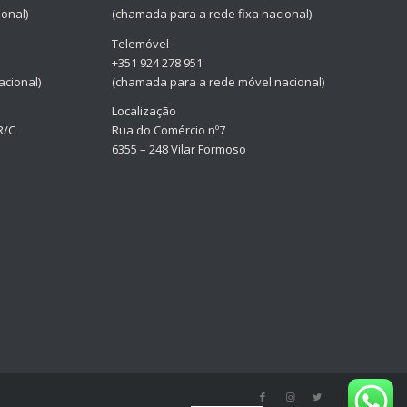
onal)
(chamada para a rede fixa nacional)
Telemóvel
+351 924 278 951
cional)
(chamada para a rede móvel nacional)
Localização
R/C
Rua do Comércio nº7
6355 – 248 Vilar Formoso