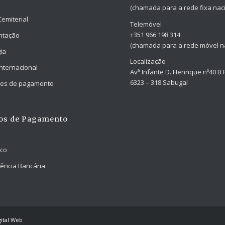
(chamada para a rede fixa naci
Cemiterial
Telemóvel
+351 966 198 314
ntação
(chamada para a rede móvel na
ia
Localização
Internacional
Avª Infante D. Henrique nº40 B 
6323 – 318 Sabugal
ades de pagamento
os de Pagamento
nco
ência Bancária
ital Web