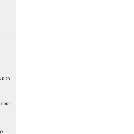
חלום ש
ביססנו 
לה