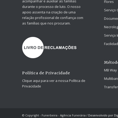
acompanhar e auxiliar as famílias
Flores
durante o processo de luto. O nosso
Serviço 
apoio assenta na criação de uma
relação profissional de confiança com
Docume
as famílias que nos procuram.
Necrolog
Serviço 
Facilid
Métod
MB Way
Política de Privacidade
Multiba
Clique aqui para ver a nossa Política de
Privacidade
Transfer
© Copyright - Funerbeira - Agência Funerária /
Desenvolvido por Dig