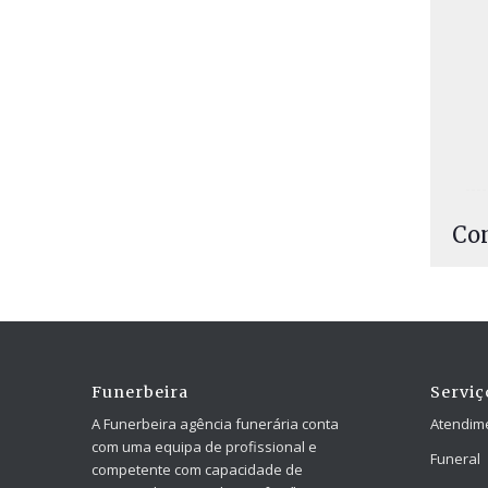
Co
Funerbeira
Serviç
A Funerbeira agência funerária conta
Atendim
com uma equipa de profissional e
Funeral
competente com capacidade de