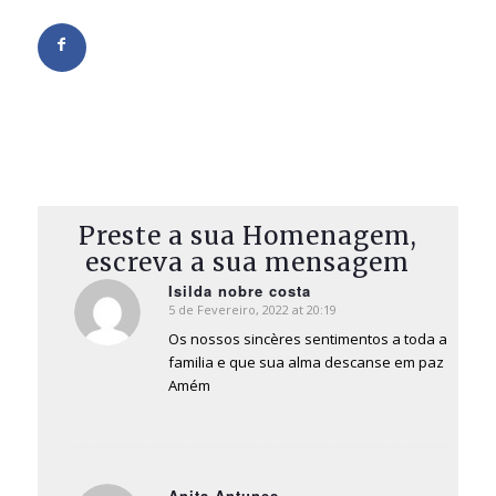
Preste a sua Homenagem,
escreva a sua mensagem
Isilda nobre costa
5 de Fevereiro, 2022 at 20:19
says:
Os nossos sincères sentimentos a toda a
familia e que sua alma descanse em paz
Amém
Anita Antunes