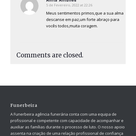
5 de Fevereiro, 2022 at 22:26
says:
Meus sentimentos primos,que a sua alma
descanse em paz,um forte abraço para
vocês todos,muita coragem.
Comments are closed.
Funerbeira
A Funerbeira agência funerária conta com uma equipa de
profissional e competente com capacidade de acompanhar e
auxiliar as famílias durante o processo de luto. O nosso apoio
assenta na criação de uma relação profissional de confiança